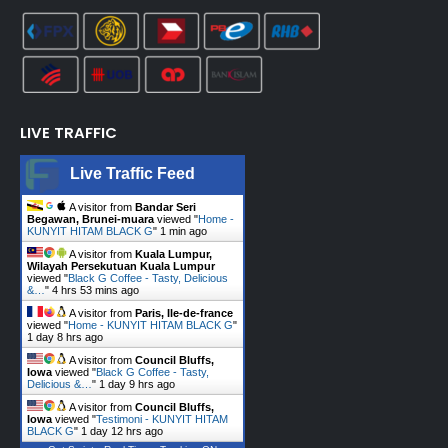
LIVE TRAFFIC
Live Traffic Feed
A visitor from
Bandar Seri
Begawan, Brunei-muara
viewed "
Home -
KUNYIT HITAM BLACK G
"
1 min ago
A visitor from
Kuala Lumpur,
Wilayah Persekutuan Kuala Lumpur
viewed "
Black G Coffee - Tasty, Delicious
&…
"
4 hrs 53 mins ago
A visitor from
Paris, Ile-de-france
viewed "
Home - KUNYIT HITAM BLACK G
"
1 day 8 hrs ago
A visitor from
Council Bluffs,
Iowa
viewed "
Black G Coffee - Tasty,
Delicious &…
"
1 day 9 hrs ago
A visitor from
Council Bluffs,
Iowa
viewed "
Testimoni - KUNYIT HITAM
BLACK G
"
1 day 12 hrs ago