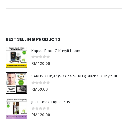
BEST SELLING PRODUCTS
Kapsul Black G Kunyit Hitam
0
out of 5
RM
120.00
SABUN 2 Layer (SOAP & SCRUB) Black G Kunyit Hitam RnD by Mardi
0
out of 5
RM
59.00
Jus Black G Liquid Plus
0
out of 5
RM
120.00