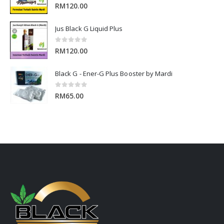
0
out of 5
RM
120.00
Jus Black G Liquid Plus
0
out of 5
RM
120.00
Black G - Ener-G Plus Booster by Mardi
0
out of 5
RM
65.00