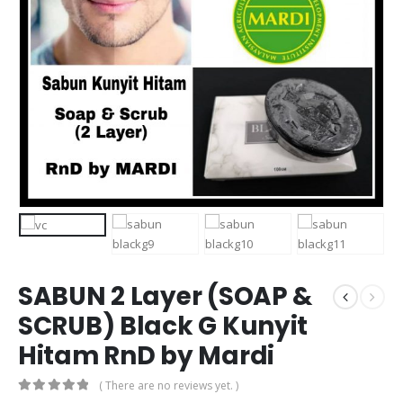
SABUN 2 Layer (SOAP &
SCRUB) Black G Kunyit
Hitam RnD by Mardi
( There are no reviews yet. )
0
out of 5