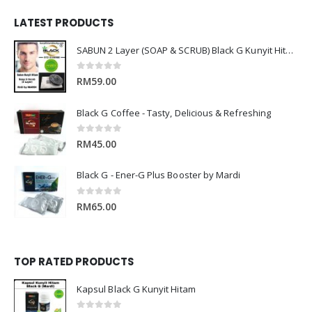
LATEST PRODUCTS
SABUN 2 Layer (SOAP & SCRUB) Black G Kunyit Hitam RnD by Mardi
0
out of 5
RM
59.00
Black G Coffee - Tasty, Delicious & Refreshing
0
out of 5
RM
45.00
Black G - Ener-G Plus Booster by Mardi
0
out of 5
RM
65.00
TOP RATED PRODUCTS
Kapsul Black G Kunyit Hitam