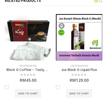
RELATED PRODUCTS
UNCATEGORIZED
UNCATEGORIZED
Black G Coffee – Tasty, Delicious & Refreshing
Jus Black G Liquid Plus
RM
45.00
RM
120.00
0
out of 5
0
out of 5
ADD TO CART
ADD TO CART