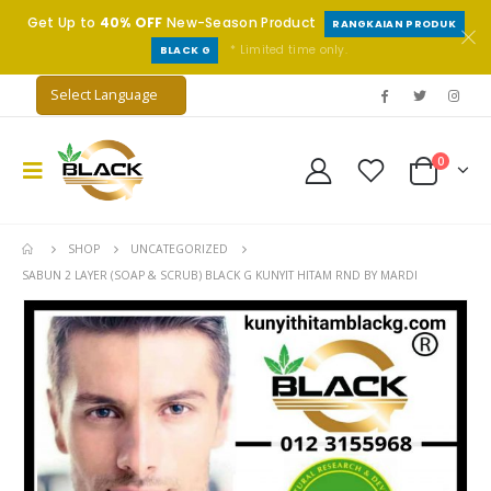
Get Up to
40% OFF
New-Season Product
RANGKAIAN PRODUK
* Limited time only.
BLACK G
0
SHOP
UNCATEGORIZED
SABUN 2 LAYER (SOAP & SCRUB) BLACK G KUNYIT HITAM RND BY MARDI